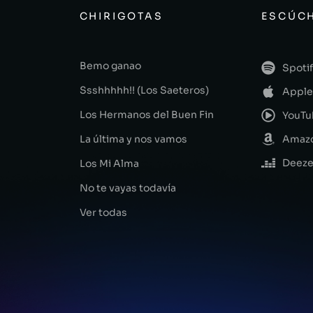
CHIRIGOTAS
ESCÚCH
Bemo ganao
Spoti
Ssshhhhh!! (Los Saeteros)
Apple
Los Hermanos del Buen Fin
YouTu
La última y nos vamos
Amazo
Deeze
Los Mi Alma
No te vayas todavía
Ver todas