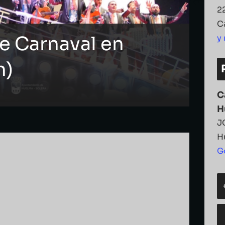
2
C
e Carnaval en
y
n)
C
H
J
H
G