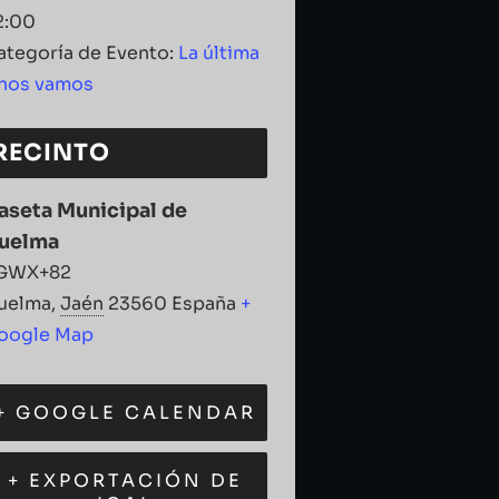
2:00
ategoría de Evento:
La última
 nos vamos
RECINTO
aseta Municipal de
uelma
GWX+82
uelma
,
Jaén
23560
España
+
oogle Map
+ GOOGLE CALENDAR
+ EXPORTACIÓN DE