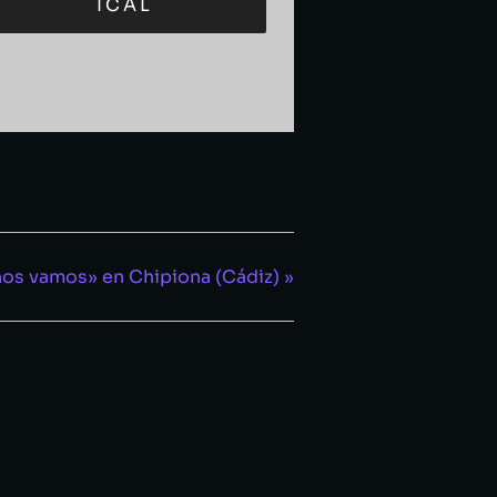
ICAL
 nos vamos» en Chipiona (Cádiz)
»