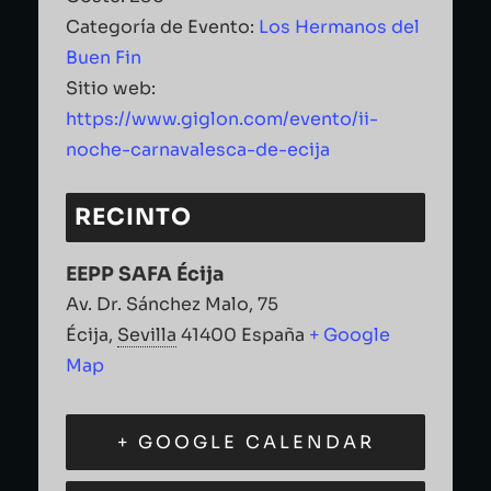
Categoría de Evento:
Los Hermanos del
Buen Fin
Sitio web:
https://www.giglon.com/evento/ii-
noche-carnavalesca-de-ecija
RECINTO
EEPP SAFA Écija
Av. Dr. Sánchez Malo, 75
Écija
,
Sevilla
41400
España
+ Google
Map
+ GOOGLE CALENDAR