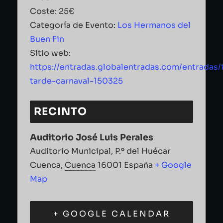
Coste:
25€
Categoría de Evento:
Los Hermanos del
Buen Fin
Sitio web:
https://entradas.globalentradas.com/entradas/
tarde-carnaval-150325
RECINTO
Auditorio José Luis Perales
Auditorio Municipal, P.º del Huécar
Cuenca
,
Cuenca
16001
España
+ Google
Map
+ GOOGLE CALENDAR