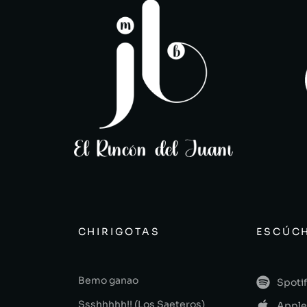
CHIRIGOTAS
ESCÚCH
Bemo ganao
Spoti
Ssshhhhh!! (Los Saeteros)
Apple