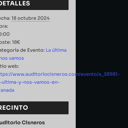
DETALLES
echa:
18 octubre 2024
ora:
0:00
oste:
18€
ategoría de Evento:
La última
 nos vamos
itio web:
ttps://www.auditoriocisneros.com/evento/a_38981-
a-ultima-y-nos-vamos-en-
ranada
RECINTO
uditorio Cisneros