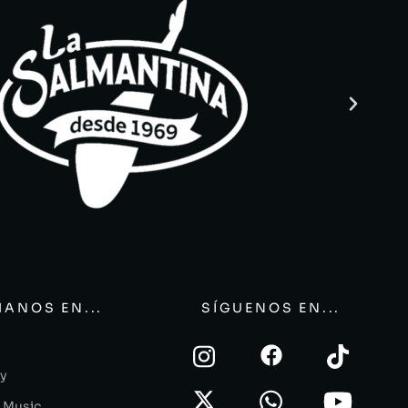
ANOS EN...
SÍGUENOS EN...
fy
 Music