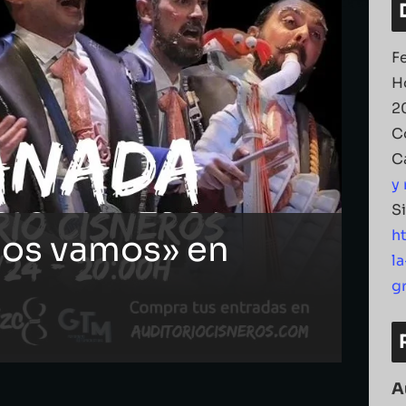
F
H
2
C
C
y
S
h
 nos vamos» en
l
g
A