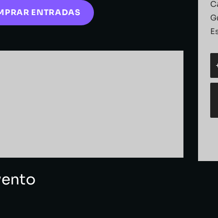
C
MPRAR ENTRADAS
G
E
vento