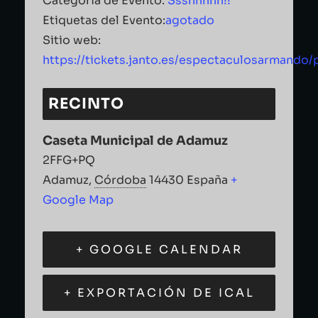
Categoría de Evento:
Ssshhhhh!!
Etiquetas del Evento:
agotado
Sitio web:
https://tickets.janto.es/espectaculosarmando/
RECINTO
Caseta Municipal de Adamuz
2FFG+PQ
Adamuz
,
Córdoba
14430
España
+
Google Map
+ GOOGLE CALENDAR
+ EXPORTACIÓN DE ICAL