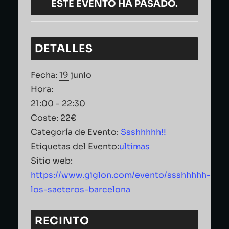
ESTE EVENTO HA PASADO.
DETALLES
Fecha:
19 junio
Hora:
21:00 - 22:30
Coste:
22€
Categoría de Evento:
Ssshhhhh!!
Etiquetas del Evento:
ultimas
Sitio web:
https://www.giglon.com/evento/ssshhhhh-
los-saeteros-barcelona
RECINTO