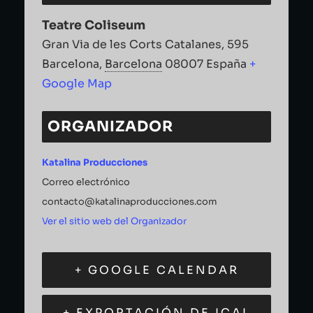
Teatre Coliseum
Gran Via de les Corts Catalanes, 595
Barcelona
,
Barcelona
08007
España
+
Google Map
ORGANIZADOR
Katalina Producciones
Correo electrónico
contacto@katalinaproducciones.com
Ver el sitio web del Organizador
+ GOOGLE CALENDAR
+ EXPORTACIÓN DE ICAL