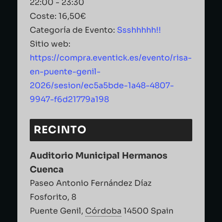
22:00 - 23:30
Coste:
16,50€
Categoría de Evento:
Ssshhhhh!!
Sitio web:
https://compra.eventick.es/evento/risa-
en-puente-genil-
2026/sesion/ec5a5bde-1a48-4807-
9947-f6d21779a198
RECINTO
Auditorio Municipal Hermanos
Cuenca
Paseo Antonio Fernández Díaz
Fosforito, 8
Puente Genil
,
Córdoba
14500
Spain