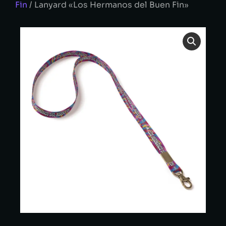
Fin
/ Lanyard «Los Hermanos del Buen Fin»