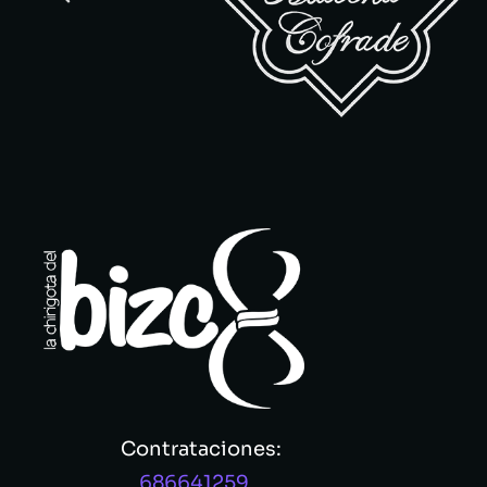
Contrataciones:
686641259