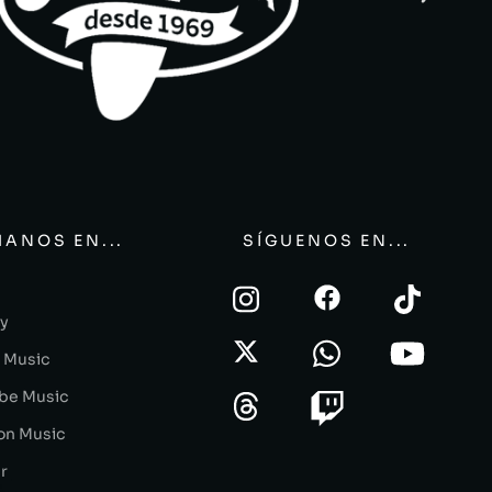
ANOS EN...
SÍGUENOS EN...
fy
 Music
be Music
n Music
r