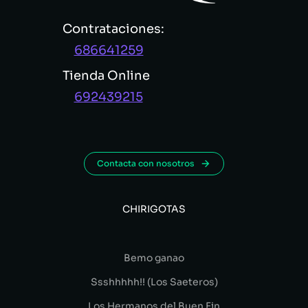
Contrataciones:
686641259
Tienda Online
692439215
Contacta con nosotros
CHIRIGOTAS
Bemo ganao
Ssshhhhh!! (Los Saeteros)
Los Hermanos del Buen Fin